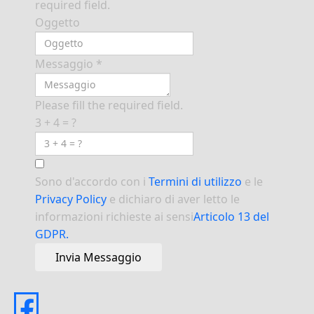
required field.
Oggetto
Messaggio
*
Please fill the required field.
3 + 4 = ?
Sono d'accordo con i
Termini di utilizzo
e le
Privacy Policy
e dichiaro di aver letto le
informazioni richieste ai sensi
Articolo 13 del
GDPR.
Invia Messaggio