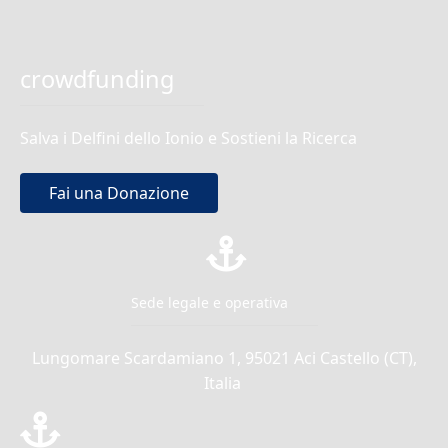
crowdfunding
Salva i Delfini dello Ionio e Sostieni la Ricerca
Fai una Donazione
Sede legale e operativa
Lungomare Scardamiano 1, 95021 Aci Castello (CT),
Italia