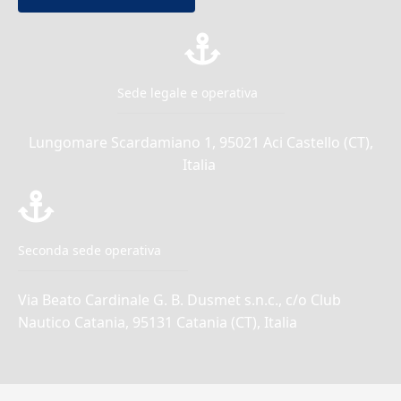
Sede legale e operativa
Lungomare Scardamiano 1, 95021 Aci Castello (CT),
Italia
Seconda sede operativa
Via Beato Cardinale G. B. Dusmet s.n.c., c/o Club
Nautico Catania, 95131 Catania (CT), Italia