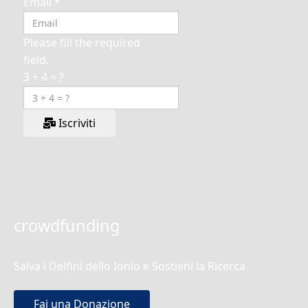
Email
*
Please fill the required
field.
3 + 4 = ?
Iscriviti
crowdfunding
Salva i Delfini dello Ionio e Sostieni la Ricerca
Fai una Donazione