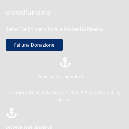
crowdfunding
Salva i Delfini dello Ionio e Sostieni la Ricerca
Fai una Donazione
Sede legale e operativa
Lungomare Scardamiano 1, 95021 Aci Castello (CT),
Italia
Seconda sede operativa