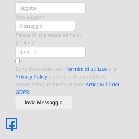
Messaggio
*
Please fill the required field.
3 + 4 = ?
Sono d'accordo con i
Termini di utilizzo
e le
Privacy Policy
e dichiaro di aver letto le
informazioni richieste ai sensi
Articolo 13 del
GDPR.
Invia Messaggio